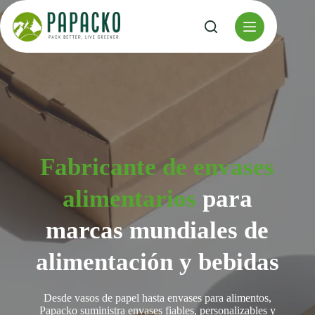
Ir
al
contenido
Fabricante de envases
alimentarios
para
marcas mundiales de
alimentación y bebidas
Desde vasos de papel hasta envases para alimentos,
Papacko suministra envases fiables, personalizables y