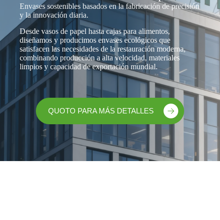
Envases sostenibles basados en la fabricación de precisión
y la innovación diaria.
Desde vasos de papel hasta cajas para alimentos,
diseñamos y producimos envases ecológicos que
satisfacen las necesidades de la restauración moderna,
combinando producción a alta velocidad, materiales
limpios y capacidad de exportación mundial.
T
a
k
ea
H
QUOTO PARA MÁS DETALLES
w
ot
a
D
y
ri
L
n
u
k
n
P
c
a
h
P
p
B
a
er
o
p
C
x
er
u
es
F
ps