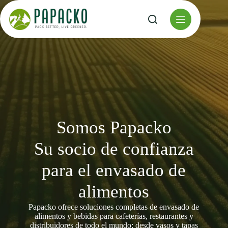
Ir
al
contenido
Somos Papacko
Su socio de confianza
para el envasado de
alimentos
Papacko ofrece soluciones completas de envasado de
alimentos y bebidas para cafeterías, restaurantes y
distribuidores de todo el mundo: desde vasos y tapas