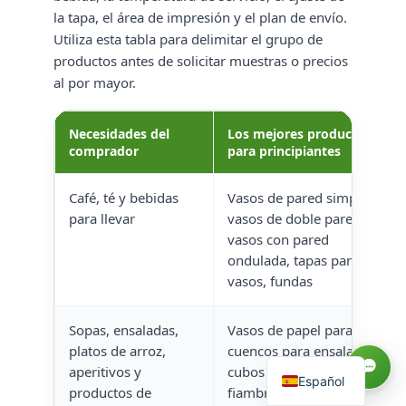
la tapa, el área de impresión y el plan de envío.
Utiliza esta tabla para delimitar el grupo de
productos antes de solicitar muestras o precios
al por mayor.
Necesidades del
Los mejores productos
comprador
para principiantes
Café, té y bebidas
Vasos de pared simple,
para llevar
vasos de doble pared,
vasos con pared
ondulada, tapas para
Русский
vasos, fundas
العربية
Français
Sopas, ensaladas,
Vasos de papel para sopa,
platos de arroz,
cuencos para ensalada,
English
aperitivos y
cubos para comida,
Español
productos de
fiambreras, tapas para