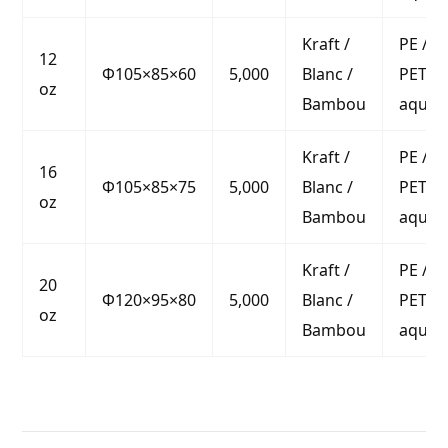
Kraft /
PE / P
12
Φ105×85×60
5,000
Blanc /
PET /
oz
Bambou
aqueu
Kraft /
PE / P
16
Φ105×85×75
5,000
Blanc /
PET /
oz
Bambou
aqueu
Kraft /
PE / P
20
Φ120×95×80
5,000
Blanc /
PET /
oz
Bambou
aqueu