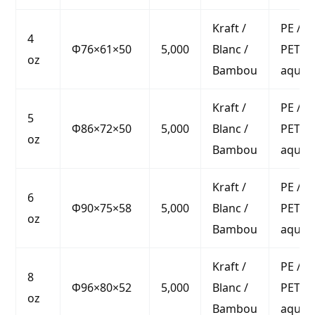
Kraft /
PE / P
4
Φ76×61×50
5,000
Blanc /
PET /
oz
Bambou
aqueu
Kraft /
PE / P
5
Φ86×72×50
5,000
Blanc /
PET /
oz
Bambou
aqueu
Kraft /
PE / P
6
Φ90×75×58
5,000
Blanc /
PET /
oz
Bambou
aqueu
Kraft /
PE / P
8
Φ96×80×52
5,000
Blanc /
PET /
oz
Bambou
aqueu