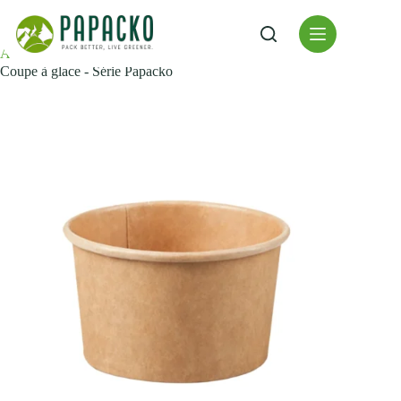
Skip
to
content
Accueil
gobelets en papier
Coupe à glace - Série Papacko