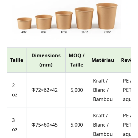
Dimensions
MOQ /
Taille
Matériau
Revêt
(mm)
Taille
Kraft /
PE / P
2
Φ72×62×42
5,000
Blanc /
PET /
oz
Bambou
aqueu
Kraft /
PE / P
3
Φ75×60×45
5,000
Blanc /
PET /
oz
Bambou
aqueu