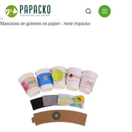
Skip
to
content
Accueil
Accessoires d'emballage
Manchons de gobelets en papier - Série Papacko