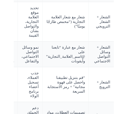
تحديد
موقع
الشعار +
شعار مع شعار العلامة
العلامة
مفاهيم
الشعار
التجارية (“محمص طازجًا
التجارية،
متنوعة
الترويجي
يوميًا”)
والتواصل
بشأن
القيمة
الشعار +
شعار مع عبارة “تابعنا
نمو وسائل
العلامات
وسائل
على
التواصل
التجارية
التواصل
@اسم_العلامة_التجارية”
الاجتماعي،
النشطة
الاجتماعي
وأيقونات
والتفاعل
رقمياً
جذب
“قم بتنزيل تطبيقنا
العملاء،
مشغلو
الشعار +
واحصل على قهوة
تسجيل
برامج
الترويج
مجانية” + رمز الاستجابة
أعضاء
الولاء
السريعة
برنامج
الولاء
دعم
الأعمال
تصميمات العطلات، مواد
الحملة،