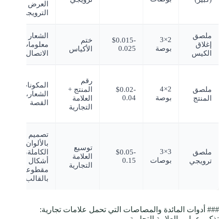
العرض
ا
الترويجي
ال
ملصق
الشعار +
ط
2×3
$0.015-
ختم
إغلاق
معلومات
ال
بوصة
0.025
الأكياس
الكيس
الاتصال
ال
ال
رقم
المكونات،
ال
2×4
ملصق
$0.02-
المنتج +
الشعار،
من
بوصة
0.04
المنتج
العلامة
القصة
ال
التجارية
با
تصميم
ال
بالألوان
توسيع
ال
3×3
ملصق
$0.05-
الكاملة،
العلامة
وا
بوصات
0.15
ترويجي
أشكال
التجارية
ال
مقطوعة
وا
بالقالب
### أدوات المائدة والمصاصات التي تحمل علامات تجارية:
تذكير عملي بالعلامة التجارية