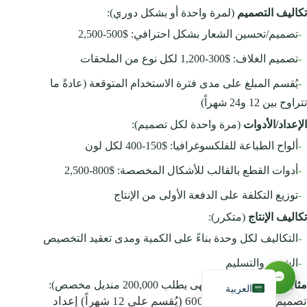
تكاليف التصميم
(لمرة واحدة أو بشكل دوري):
-
تصميم/تحسين الشعار بشكل احترافي: $500-2,500
-
تصميم الغلاف: $300-1,200 لكل نوع من الملحقات
-
يُقسم المبلغ على مدى فترة الاستخدام المتوقعة (عادةً ما
تتراوح بين 12 و24 شهراً)
الإعداد/الأدوات
(مرة واحدة لكل تصميم):
-
ألواح الطباعة للفلكسوغرافيا: $150-400 لكل لون
-
أدوات القطع بالقالب للأشكال المخصصة: $800-2,500
-
توزيع التكلفة على الدفعة الأولى من الإنتاج
Русский
تكاليف الإنتاج
(متكرر):
Español
-
التكاليف لكل وحدة بناءً على الكمية ومدى تعقيد التخصيص
Français
-
الشحن والتسليم
English
مثال على الاستثمار
(مقهى يطلب 200,000 منديل مخصص):
العربية
تصميم العمل الفني: $600 (يُقسم على 12 شهراً) إعداد