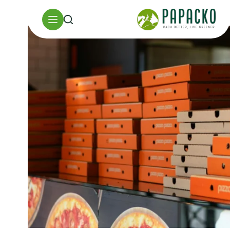
خطي
لى
لمحتوى