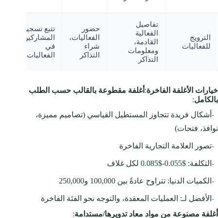
ال
تفاصيل
حضور
تتبع تسجيل
الفعالية
تح
الترويج
الفعاليات،
المشاركين
القادمة،
ال
للفعاليات
شراء
في
ومعلومات
إل
التذاكر
الفعاليات
التذاكر
خيارات الأغلفة الفاخرة
:
أغلفة مقطوعة بالقالب حسب الطلب
بالكامل
:
-
أشكال فريدة تتجاوز المستطيل القياسي (تصاميم مميزة،
نوافذ، فتحات)
-
تصور العلامة التجارية الفاخرة
-
التكلفة: $0.055-$0.085 لكل غلاف
-
الكميات الدنيا: تتراوح عادةً بين 100,000 و250,000
-
الأفضل لـ: العمليات المعقدة، والتوجه نحو الفئة الفاخرة
أغلفة مصنوعة من مواد معاد تدويرها/مستدامة
: