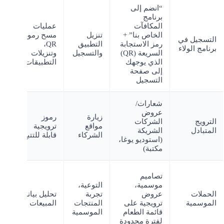
“انضم إلى
برنامج
م
المكافآت
عمليات
ال
الخاص بنا” +
تنزيل
مسح رموز
التسجيل في
رمز الاستجابة
التطبيق
QR،
برنامج الولاء
السريعة (QR)
والتسجيل
وتنزيلات
ال
الذي يوجهك
التطبيقات
ال
إلى صفحة
التسجيل
شعارات/
عروض
زيارة
رموز
م
الترويج
الشركات
مواقع
ترويجية
ال
المتبادل
الشريكة
5-8%
الشركاء
قابلة للتتبع
(استوديو يوغا،
مكتبة)
تصاميم
تغ
موسمية،
التوعية،
تش
الحملات
عروض
تجربة
تحليل بيانات
ال
الموسمية
ترويجية على
المنتجات
المبيعات
ل
قائمة الطعام
الموسمية
ال
لفترة محدودة