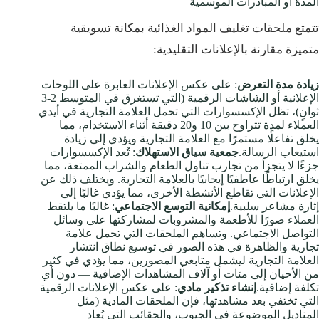
المدة أو المبادرات الموسمية
تتمتع ملحقات تغليف المواد الغذائية بمكانة تسويقية
متميزة مقارنة بالإعلانات التقليدية:
زيادة مدة التعرض
: على عكس الإعلانات العابرة على اللوحات
الإعلانية أو الشاشات الرقمية (التي تستغرق في المتوسط 2-3
ثوانٍ)، تظل الإكسسوارات التي تحمل العلامة التجارية في أيدي
العملاء لمدة تتراوح بين 10 و20 دقيقة أثناء الاستخدام، مما
يخلق تفاعلًا مستمرًا مع العلامة التجارية ويؤدي إلى زيادة
استيعاب الرسالة.
جمعية سياق الاستهلاك
: تُعد الإكسسوارات
جزءًا لا يتجزأ من تجارب تناول الطعام والشراب الممتعة، مما
يخلق ارتباطًا عاطفيًا إيجابيًا بالعلامة التجارية. ويختلف ذلك عن
الإعلانات التي تقاطع الأنشطة الأخرى، مما يؤدي غالبًا إلى
إثارة مشاعر سلبية.
إمكانية التوسع الاجتماعي
: غالبًا ما يلتقط
العملاء صورًا للأطعمة والمشروبات لمشاركتها على وسائل
التواصل الاجتماعي. وتساهم الملحقات التي تحمل علامة
تجارية والظاهرة في هذه الصور في توسيع نطاق انتشار
العلامة التجارية ليشمل متابعي المصورين، مما يؤدي في كثير
من الأحيان إلى مئات أو آلاف المشاهدات الإضافية — دون أي
تكلفة إضافية.
إنشاء تذكير مادي
: على عكس الإعلانات الرقمية
التي تختفي بعد مشاهدتها، فإن الملحقات المادية (مثل
المناديل الموضوعة في الجيوب، والحقائب التي يُعاد