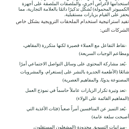
استخدامها لأغراض أخرى، والملصقات الملصقة على أجهزة
الكمبيوتر المحمولة) تُشكّل تذكيرًا دائمًا بالعلامة التجارية، مما
يحفز على القيام بزيارات مستقبلية.
تفيد استراتيجية استخدام الملحقات الترويجية بشكل خاص
الشركات التي:
-
نقاط التفاعل مع العملاء قصيرة لكنها متكررة (المقاهي،
ومطاعم الوجبات السريعة)
-
يُعد مشاركة المحتوى على وسائل التواصل الاجتماعي أمرًا
شائعًا (الأطعمة الجديرة بالنشر على إنستغرام، والمشروبات
المصنوعة يدويًا، والمفاهيم العصرية)
-
تعد وتيرة تكرار الزيارات عاملاً حاسماً في نموذج العمل
(المفاهيم القائمة على الولاء)
-
يُعد التميز عن المنافسين أمراً صعباً (فئات الأغذية التي
أصبحت سلعة عامة)
-
ميزانيات التسويق محدودة (المشغلون المستقلون،