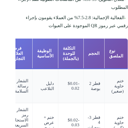
المطلوب
-
الفعالية الإجمالية: 2.8-7.5% من العملاء يقومون بإجراء
رقمي عبر رموز QR الموجودة على العبوات
التكلفة
فرصة
نوع
الوظيفة
ا
الحجم
للوحدة
العلامة
الملصق
الأساسية
(بالجملة)
التجارية
جم
ختم
الشعار +
ط
قطر 2
$0.01-
دليل
حاوية
رسالة
ال
0.02
بوصة
التلاعب
(صغير)
السلامة
ال
وا
الشعار +
ال
رمز
ذ
ختم
قطر 3-
ختم +
$0.02-
الاستجابة
ال
4
حاوية
عرض
0.03
السريعة +
ال
بوصات
(كبير)
ترويجي