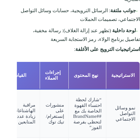
-
جوانب ملتفة
: الرسائل الترويجية، حسابات وسائل التواصل
الاجتماعي، تصميمات الحملات
-
لوحة داخلية
(تظهر عند إزالة الغلاف): رسالة مخفية،
تفاصيل برنامج الولاء، رمز الاستجابة السريعة
استراتيجيات الترويج على الأغلفة
:
إجراءات
الاستراتيجية
نهج المحتوى
القياس
ع
العملاء
ا
%
“شارك لحظة
زي
منشورات
مراقبة
احتساء القهوة
نمو وسائل
ال
على
الهاشتاغات،
الخاصة بك مع
التواصل
ع
##BrandName
إنستغرام/
زيادة عدد
الاجتماعي
مو
لتحظى بفرصة
تيك توك
المتابعين
ال
الفوز”
ال