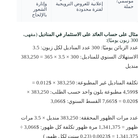
موسمي/
الموسمية
إعلانية للعروض الترويجية
وإثارة
حملة
العروض
لفترة محدودة
الشعور
الترويجية
بالإلحاح
مثال على حساب العائد على الاستثمار في المناديل
(مقهى،
300 زبون يوميًا):
عدد الزبائن يوميًا: 300 عدد المناديل لكل زبون: 3.5
الاستهلاك السنوي للمناديل: 300 × 3.5 × 365 = 383,250
منديل
تكلفة المناديل غير المطبوعة: 383,250 × $0.012 =
$4,599 مطبوعة بلون واحد حسب الطلب: 383,250 ×
$0.020 = $7,665 القسط السنوي: $3,066
عدد مرات الظهور المحققة: 383,250 منديل × 3.5 مرات
ظهور = 1,341,375 مرة ظهور تكلفة كل ظهور: $3,066 ÷
1,341,375 = $0.0023 (0.23 سنت لكل ظهور)