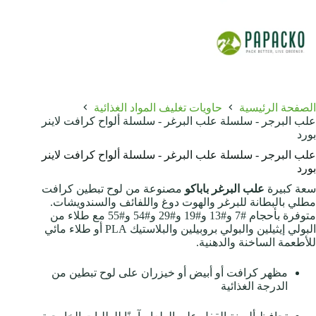
الصفحة الرئيسية
حاويات تغليف المواد الغذائية
علب البرجر - سلسلة علب البرغر - سلسلة ألواح كرافت لاينر
بورد
علب البرجر - سلسلة علب البرغر - سلسلة ألواح كرافت لاينر
بورد
سعة كبيرة
علب البرغر باباكو
مصنوعة من لوح تبطين كرافت
مطلي بالبطانة للبرغر والهوت دوغ واللفائف والسندويشات.
متوفرة بأحجام #7 و#13 و#19 و#29 و#54 و#55 مع طلاء من
البولي إيثيلين والبولي بروبيلين والبلاستيك PLA أو طلاء مائي
للأطعمة الساخنة والدهنية.
مظهر كرافت أو أبيض أو خيزران على لوح تبطين من
الدرجة الغذائية