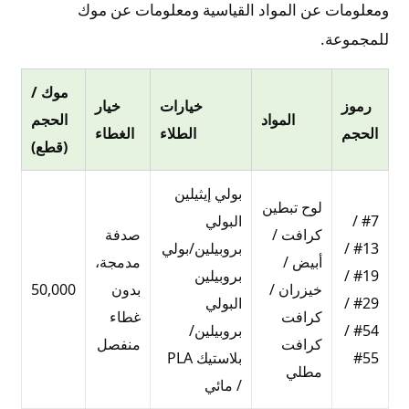
ومعلومات عن المواد القياسية ومعلومات عن موك
للمجموعة.
موك /
رموز
خيارات
خيار
المواد
الحجم
الحجم
الطلاء
الغطاء
(قطع)
بولي إيثيلين
لوح تبطين
#7 /
البولي
كرافت /
صدفة
#13 /
بروبيلين/بولي
أبيض /
مدمجة،
#19 /
بروبيلين
خيزران /
بدون
50,000
#29 /
البولي
كرافت
غطاء
#54 /
بروبيلين/
كرافت
منفصل
#55
بلاستيك PLA
مطلي
/ مائي