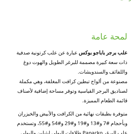
لمحة عامة
علب برجر باباجو بوكس
عبارة عن علب كرتونية صدفية
ذات سعة كبيرة مصممة للبرغر الطويل والهوت دوغ
واللفائف والسندويشات.
مصنوعة من ألواح تبطين كرافت المغلفة، وهي مكملة
لصناديق البرجر القياسية وتوفر مساحة إضافية لأصناف
قائمة الطعام المميزة.
متوفرة بطبقات نهائية من الكرافت والأبيض والخيزران
وبأحجام #7 و#13 و#19 و#29 و#54 و#55، وتستخدم
علب البرغر Papacko طلاءات البولي إيثيلين والبولي