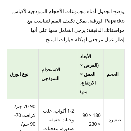
يوضح الجدول أدناه مجموعات الأحجام النموذجية لأكياس
Papacko الورقية. يمكن تكييف القيم لتتناسب مع
مواصفاتك الدقيقة؛ يرجى التعامل معها على أنها
إطار عمل مرجعي لهيكلة خيارات المنتج.
الأبعاد
(العرض ×
الاستخدام
الحجم
العمق ×
نوع الورق
النموذجي
الارتفاع،
مم)
70-90 جم/
1-2 أكواب، علب
180 × 90
كرافت 70-
صغيرة
وجبات خفيفة
× 230
90 جم/
صغيرة، معجنات