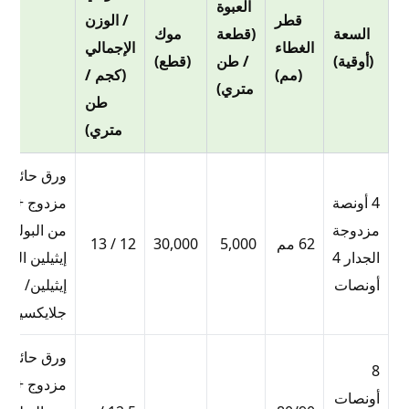
العبوة
قطر
/ الوزن
السعة
(قطعة
موك
الغطاء
الإجمالي
ا
(أوقية)
/ طن
(قطع)
(مم)
(كجم /
متري)
طن
متري)
ورق حائط
4 أونصة
مزدوج + بط
مزدوجة
من البولي
62 مم
5,000
30,000
12 / 13
الجدار 4
إيثيلين البول
أونصات
إيثيلين/
جلايكسيتادي
ورق حائط
8
مزدوج + بط
أونصات