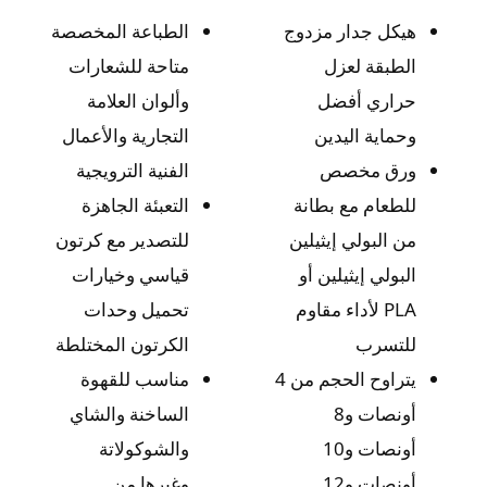
هيكل جدار مزدوج
الطباعة المخصصة
الطبقة لعزل
متاحة للشعارات
حراري أفضل
وألوان العلامة
وحماية اليدين
التجارية والأعمال
ورق مخصص
الفنية الترويجية
للطعام مع بطانة
التعبئة الجاهزة
من البولي إيثيلين
للتصدير مع كرتون
البولي إيثيلين أو
قياسي وخيارات
PLA لأداء مقاوم
تحميل وحدات
للتسرب
الكرتون المختلطة
يتراوح الحجم من 4
مناسب للقهوة
أونصات و8
الساخنة والشاي
أونصات و10
والشوكولاتة
أونصات و12
وغيرها من