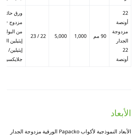
22
ورق حائط
أونصة
مزدوج + بط
مزدوجة
من البولي
90 مم
1,000
5,000
22 / 23
الجدار
إيثيلين البول
22
إيثيلين/
أونصة
جلايكسيتادي
الأبعاد
الأبعاد النموذجية لأكواب Papacko الورقية مزدوجة الجدار