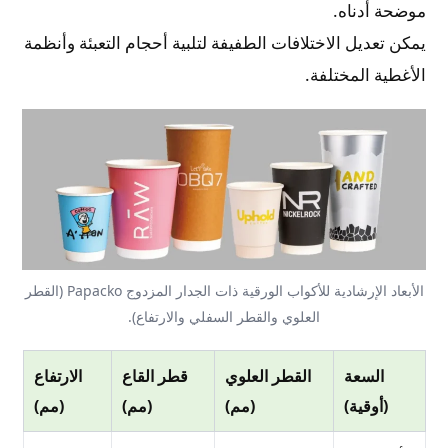
موضحة أدناه.
يمكن تعديل الاختلافات الطفيفة لتلبية أحجام التعبئة وأنظمة
الأغطية المختلفة.
الأبعاد الإرشادية للأكواب الورقية ذات الجدار المزدوج Papacko (القطر
العلوي والقطر السفلي والارتفاع).
السعة
القطر العلوي
قطر القاع
الارتفاع
(أوقية)
(مم)
(مم)
(مم)