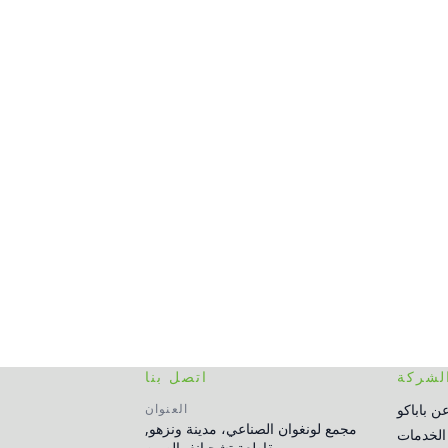
لشركة
اتصل بنا
عن باباكو
العنوان
مجمع لونغوان الصناعي، مدينة ونزهو,
الخدمات
مقاطعة تشجيانغ، الصين