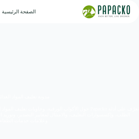
خطي
لى
الصفحة الرئيسية
لمحتوى
مدونة تغليف المواد الغذائ
تعرّف على أدلة Papacko حول الأكواب الورقية، وحاويات تغل
الطلب، وإكسسوارات التغليف، والامتثال لمعايير التصدير، وتوريد
وعلامات خدمات الطعام.