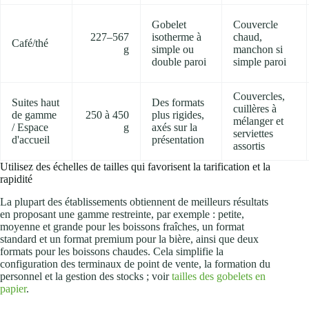
Gobelet
Couvercle
227–567
isotherme à
chaud,
Café/thé
g
simple ou
manchon si
double paroi
simple paroi
Couvercles,
Suites haut
Des formats
cuillères à
de gamme
250 à 450
plus rigides,
mélanger et
/ Espace
g
axés sur la
serviettes
d'accueil
présentation
assortis
Utilisez des échelles de tailles qui favorisent la tarification et la
rapidité
La plupart des établissements obtiennent de meilleurs résultats
en proposant une gamme restreinte, par exemple : petite,
moyenne et grande pour les boissons fraîches, un format
standard et un format premium pour la bière, ainsi que deux
formats pour les boissons chaudes. Cela simplifie la
configuration des terminaux de point de vente, la formation du
personnel et la gestion des stocks ; voir
tailles des gobelets en
papier
.