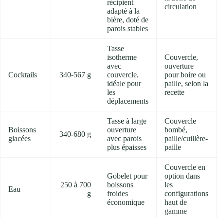
récipient
circulation
adapté à la
bière, doté de
parois stables
Tasse
isotherme
Couvercle,
avec
ouverture
Cocktails
340-567 g
couvercle,
pour boire ou
idéale pour
paille, selon la
les
recette
déplacements
Tasse à large
Couvercle
Boissons
ouverture
bombé,
340-680 g
glacées
avec parois
paille/cuillère-
plus épaisses
paille
Couvercle en
Gobelet pour
option dans
250 à 700
boissons
les
Eau
g
froides
configurations
économique
haut de
gamme