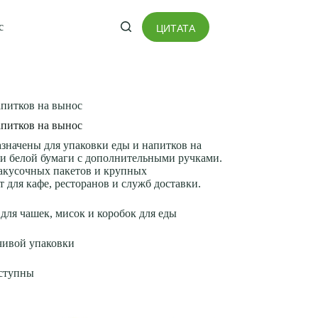
с
ЦИТАТА
апитков на вынос
апитков на вынос
значены для упаковки еды и напитков на
ли белой бумаги с дополнительными ручками.
акусочных пакетов и крупных
 для кафе, ресторанов и служб доставки.
для чашек, мисок и коробок для еды
чивой упаковки
оступны