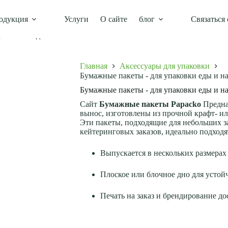
одукция
Услуги
О сайте
блог
Связаться 
упаковки еды и напитков на вынос
Главная
Аксессуары для упаковки
Бумажные пакеты - для упаковки еды и н
Бумажные пакеты - для упаковки еды и н
Сайт
Бумажные пакеты Papacko
Предна
вынос, изготовлены из прочной крафт- и
Эти пакеты, подходящие для небольших з
кейтеринговых заказов, идеально подходят
Выпускается в нескольких размерах 
Плоское или блочное дно для устой
Печать на заказ и брендирование д