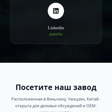
Linkedin
papacko
Посетите наш завод
Расположенная в Вэньчжоу, Чжэцзян, Китай -
открыта для деловых обсуждений и OEM-