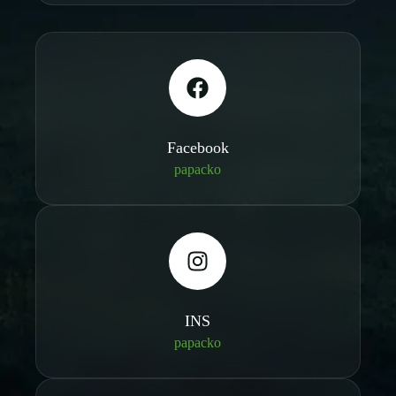
Facebook
papacko
INS
papacko