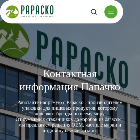
Перейти
к
содержанию
Контактная
информация Папачко
Работайте напрямую с Papacko - производителем
упаковки для пищевых продуктов, которому
доверяют бренды по всему миру.
От бумажных стаканчиков до коробок из багассы -
мы предлагаем решения OEM, частные марки и
индивидуальный дизайн.