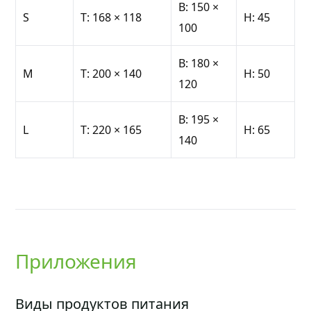
B: 150 ×
S
T: 168 × 118
H: 45
100
B: 180 ×
M
T: 200 × 140
H: 50
120
B: 195 ×
L
T: 220 × 165
H: 65
140
Приложения
Виды продуктов питания