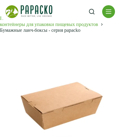
Перейти
к
содержанию
Главная
контейнеры для упаковки пищевых продуктов
Бумажные ланч-боксы - серия papacko