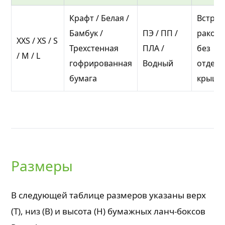
Крафт / Белая /
Встро
Бамбук /
ПЭ / ПП /
ракови
XXS / XS / S
Трехстенная
ПЛА /
без
/ M / L
гофрированная
Водный
отдел
бумага
крышк
Размеры
В следующей таблице размеров указаны верх
(T), низ (B) и высота (H) бумажных ланч-боксов