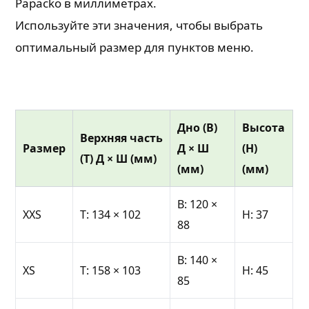
Papacko в миллиметрах.
Используйте эти значения, чтобы выбрать
оптимальный размер для пунктов меню.
Дно (B)
Высота
Верхняя часть
Размер
Д × Ш
(H)
(T) Д × Ш (мм)
(мм)
(мм)
B: 120 ×
XXS
T: 134 × 102
H: 37
88
B: 140 ×
XS
T: 158 × 103
H: 45
85