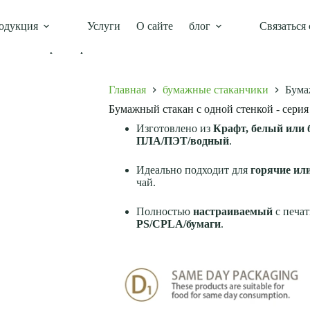
одукция
Услуги
О сайте
блог
Связаться 
енкой - серия Papacko
Главная
бумажные стаканчики
Бума
Бумажный стакан с одной стенкой - серия
Изготовлено из
Крафт, белый или
ПЛА/ПЭТ/водный
.
Идеально подходит для
горячие ил
чай.
Полностью
настраиваемый
с печат
PS/CPLA/бумаги
.