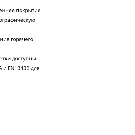
реннее покрытие
сографическую
ния горячего
етки доступны
A и EN13432 для